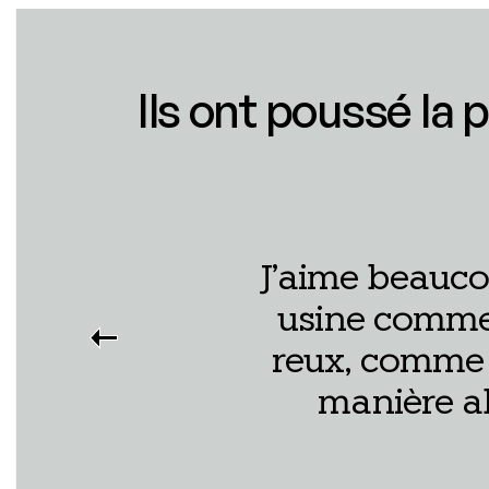
Ils ont poussé la 
J’aime beau­co
usine comme 
reux, comme le
manière ab