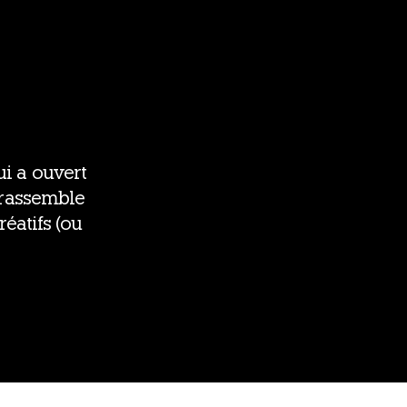
ui a ouvert
l ras­semble
éa­tifs (ou