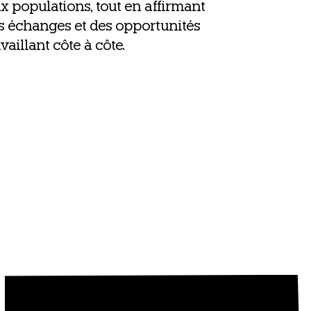
popu­la­tions, tout en affir­mant
s échanges et des oppor­tu­ni­tés
vaillant côte à côte.