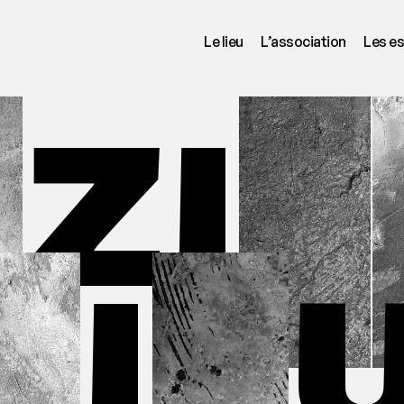
Le lieu
L’association
Les e
N
Z
I
È
L
I
E