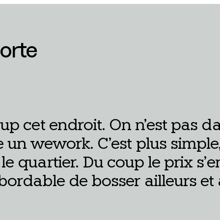
porte
up cet endroit. On n’est pas d
un wework. C’est plus simple, 
 quar­tier. Du coup le prix s’e
or­dable de bos­ser ailleurs et