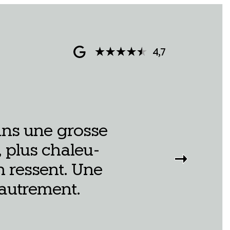
4,7
ans une grosse
plus cha­leu­
n res­sent. Une
 autrement.