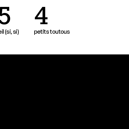
5
4
l (si, si)
petits toutous