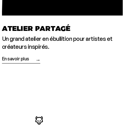
ATELIER PARTAGÉ
Un grand ate­lier en ébul­li­tion pour artistes et
créa­teurs inspirés.
En savoir plus