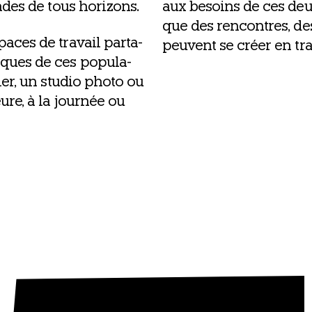
mades de tous horizons.
aux besoins de ces deux 
que des ren­contres, de
aces de tra­vail par­ta­
peuvent se créer en tra­
iques de ces popu­la­
er, un stu­dio pho­to ou
re, à la jour­née ou