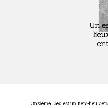
Un es
lieu
ent
Onzième Lieu est un tiers-lieu pen­s