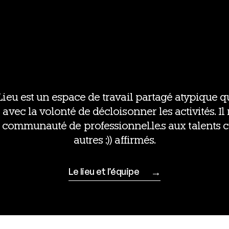
eu est un espace de tra­vail par­ta­gé aty­pique q
avec la volon­té de décloi­son­ner les acti­vi­tés. I
com­mu­nau­té de professionnel.le.s aux talents cr
autres :)) affirmés.
Le lieu et l’équipe