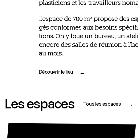
plas­ti­ciens et les tra­vailleurs no
L’es­pace de 700 m² pro­pose des esp
gés conformes aux besoins spé­ci­f
tions. On y loue un bureau, un ate­li
encore des salles de réunion à l’heu
au mois.
Découvrir le lieu
Les espaces
Tous les espaces