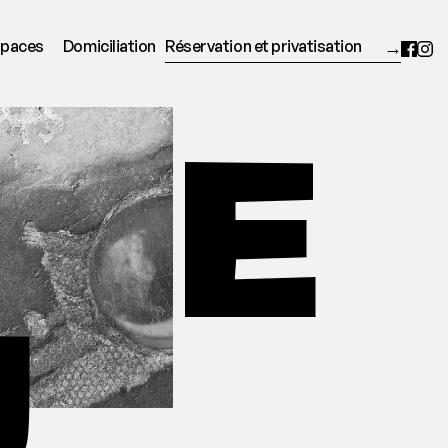
Réservation et privatisation
spaces
Domiciliation
M
E
U