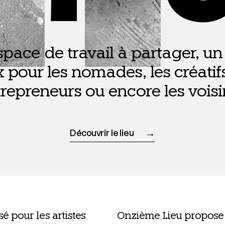
pace de tra­vail à par­ta­ger, un 
x pour les nomades, les créa­tifs
re­pre­neurs ou encore les voisi
Découvrir le lieu
é pour les artistes
Onzième Lieu pro­pose