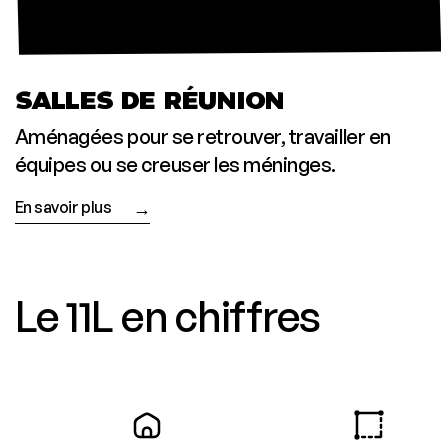
SALLES DE RÉUNION
Amé­na­gées pour se retrou­ver, tra­vailler en
équipes ou se creu­ser les méninges.
En savoir plus
Le 11L en chiffres