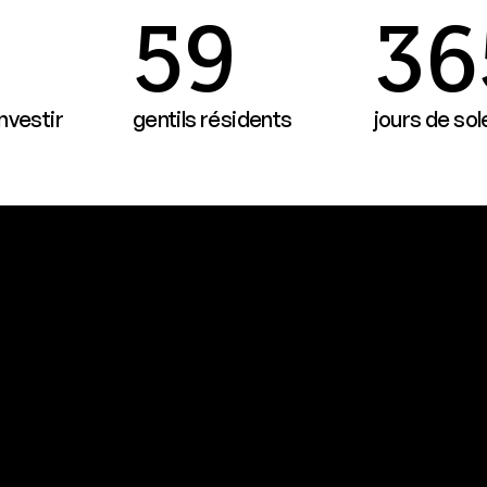
59
36
nvestir
gentils résidents
jours de solei