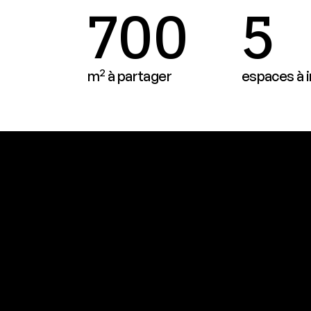
700
5
2
m
à partager
espaces à i